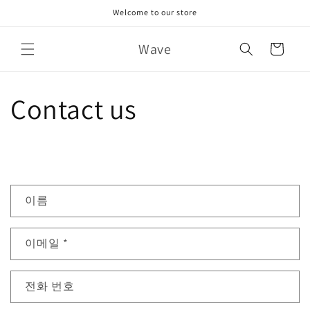
콘텐츠
Welcome to our store
로 건너
뛰기
카
Wave
트
Contact us
연
이름
락
처
이메일
*
양
식
전화 번호