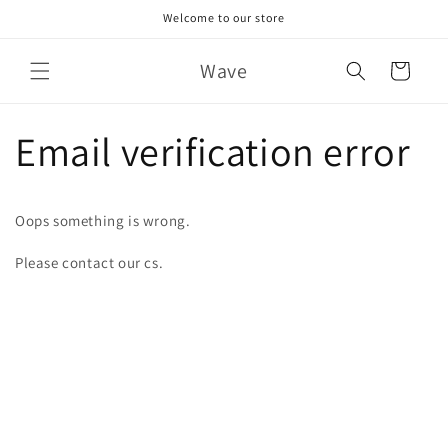
콘텐츠
Welcome to our store
로 건너
뛰기
카
Wave
트
Email verification error
Oops something is wrong.
Please contact our cs.