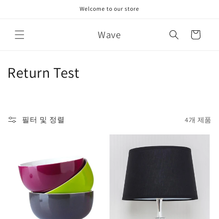
콘텐츠
Welcome to our store
로 건너
뛰기
카
Wave
트
컬
Return Test
렉
션
필터 및 정렬
4개 제품
: