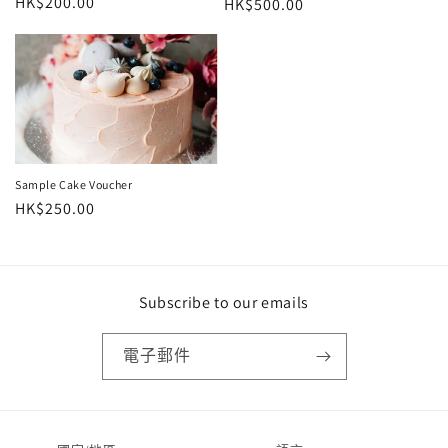
定
HK$200.00
定
HK$500.00
價
價
Sample Cake Voucher
定
HK$250.00
價
Subscribe to our emails
電子郵件