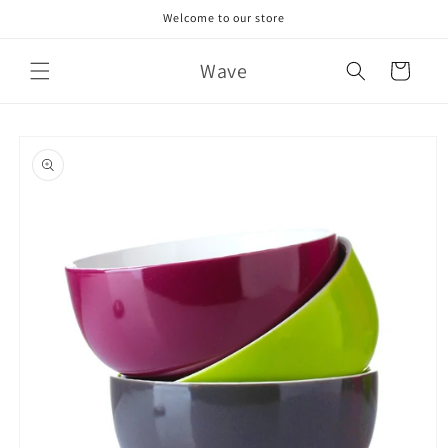
Skip to
Welcome to our store
content
Wave
Cart
Skip to
product
information