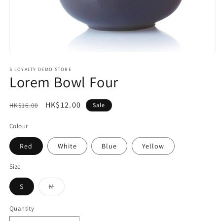
Open
media
1
S LOYALTY DEMO STORE
Lorem Bowl Four
in
modal
Regular
Sale
HK$12.00
HK$16.00
Sale
price
price
Colour
Red
White
Blue
Yellow
Size
Variant
S
M
sold
out
or
Quantity
unavailable