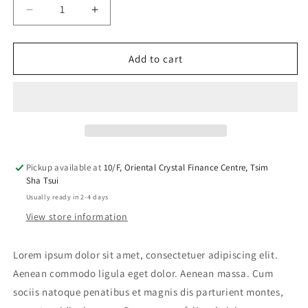
Decrease
Increase
quantity
quantity
for
for
Lorem
Lorem
Add to cart
Bowl
Bowl
Four
Four
Pickup available at
10/F, Oriental Crystal Finance Centre, Tsim
Sha Tsui
Usually ready in 2-4 days
View store information
Lorem ipsum dolor sit amet, consectetuer adipiscing elit.
Aenean commodo ligula eget dolor. Aenean massa. Cum
sociis natoque penatibus et magnis dis parturient montes,