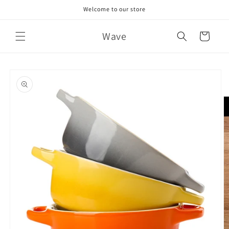
Skip to
Welcome to our store
content
Wave
Cart
Skip to
product
information