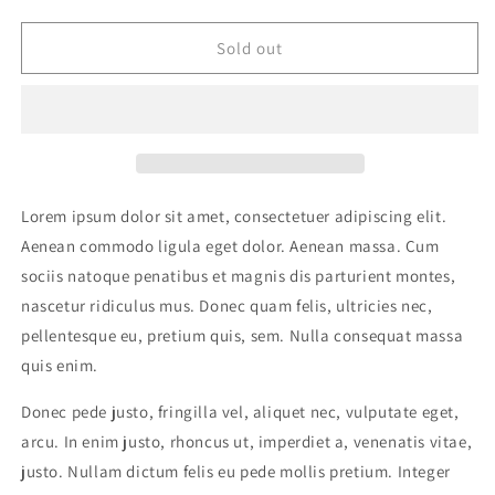
quantity
quantity
for
for
Lorem
Lorem
Sold out
Bowl
Bowl
Three
Three
3
3
Lorem ipsum dolor sit amet, consectetuer adipiscing elit.
Aenean commodo ligula eget dolor. Aenean massa. Cum
sociis natoque penatibus et magnis dis parturient montes,
nascetur ridiculus mus. Donec quam felis, ultricies nec,
pellentesque eu, pretium quis, sem. Nulla consequat massa
quis enim.
Donec pede justo, fringilla vel, aliquet nec, vulputate eget,
arcu. In enim justo, rhoncus ut, imperdiet a, venenatis vitae,
justo. Nullam dictum felis eu pede mollis pretium. Integer