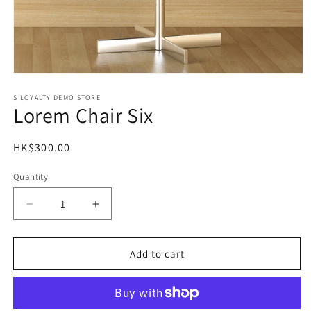
Open
media
1
S LOYALTY DEMO STORE
Lorem Chair Six
in
modal
Regular
HK$300.00
price
Quantity
Decrease
Increase
quantity
quantity
for
for
Lorem
Lorem
Add to cart
Chair
Chair
Six
Six