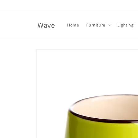
Skip to
content
Wave
Home
Furniture
Lighting
Skip to
product
information