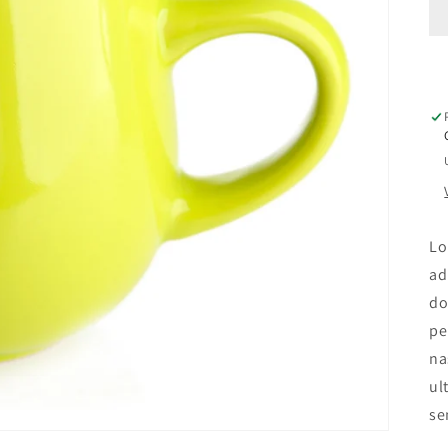
o
n
Lo
ad
do
pe
na
ul
se