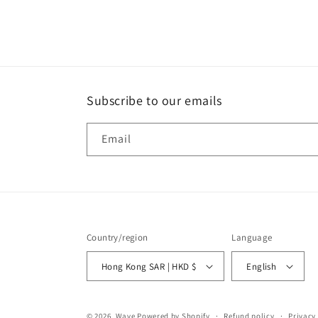
Subscribe to our emails
Email
Country/region
Language
Hong Kong SAR | HKD $
English
© 2026,
Wave
Powered by Shopify
Refund policy
Privacy