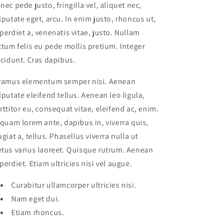
nec pede justo, fringilla vel, aliquet nec,
lputate eget, arcu. In enim justo, rhoncus ut,
perdiet a, venenatis vitae, justo. Nullam
ctum felis eu pede mollis pretium. Integer
ncidunt. Cras dapibus.
vamus elementum semper nisi. Aenean
lputate eleifend tellus. Aenean leo ligula,
rttitor eu, consequat vitae, eleifend ac, enim.
iquam lorem ante, dapibus in, viverra quis,
ugiat a, tellus. Phasellus viverra nulla ut
tus varius laoreet. Quisque rutrum. Aenean
perdiet. Etiam ultricies nisi vel augue.
Curabitur ullamcorper ultricies nisi.
Nam eget dui.
Etiam rhoncus.