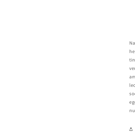
Na
he
ti
ve
am
le
so
eg
nu