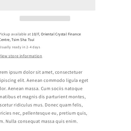
Three
Three
Pickup available at
10/F, Oriental Crystal Finance
Centre, Tsim Sha Tsui
Usually ready in 2-4 days
View store information
rem ipsum dolor sit amet, consectetuer
ipiscing elit. Aenean commodo ligula eget
lor. Aenean massa. Cum sociis natoque
natibus et magnis dis parturient montes,
scetur ridiculus mus. Donec quam felis,
tricies nec, pellentesque eu, pretium quis,
m. Nulla consequat massa quis enim.