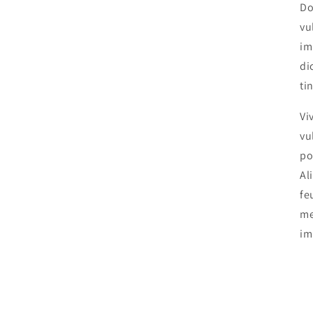
Do
vu
im
di
ti
Vi
vu
po
Al
fe
me
im