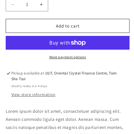
Decrease
Increase
quantity
quantity
for
for
Special
Special
Add to cart
Offer:
Offer:
1
1
Red
Red
Bowl
Bowl
+
+
More payment options
1
1
Cup
Cup
Pickup available at
10/F, Oriental Crystal Finance Centre, Tsim
Any
Any
Sha Tsui
Color
Color
Usually ready in 2-4 days
View store information
Lorem ipsum dolor sit amet, consectetuer adipiscing elit.
Aenean commodo ligula eget dolor. Aenean massa. Cum
sociis natoque penatibus et magnis dis parturient montes,