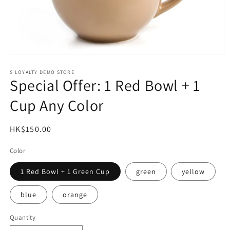
Open
media
1
S LOYALTY DEMO STORE
Special Offer: 1 Red Bowl + 1
in
modal
Cup Any Color
Regular
HK$150.00
price
Color
1 Red Bowl + 1 Green Cup
green
yellow
blue
orange
Quantity