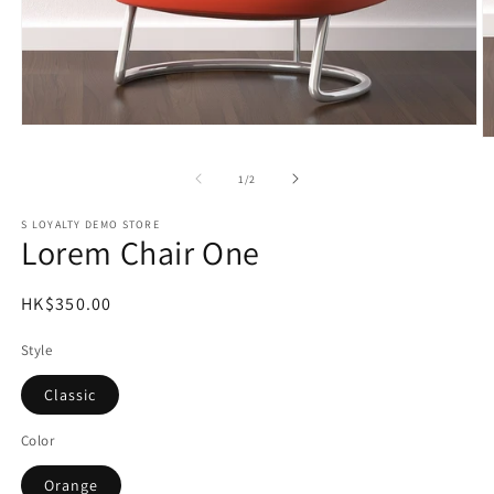
Open
O
media
m
1
2
of
1
/
2
in
in
modal
m
S LOYALTY DEMO STORE
Lorem Chair One
Regular
HK$350.00
price
Style
Classic
Color
Orange