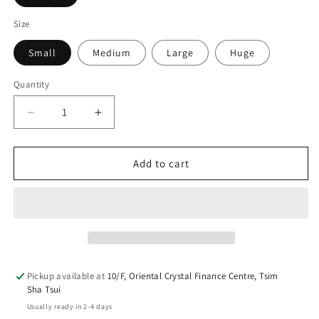
Size
Small
Medium
Large
Huge
Quantity
Decrease
Increase
quantity
quantity
for
for
Lorem
Lorem
Add to cart
Chair
Chair
One
One
Pickup available at
10/F, Oriental Crystal Finance Centre, Tsim
Sha Tsui
Usually ready in 2-4 days