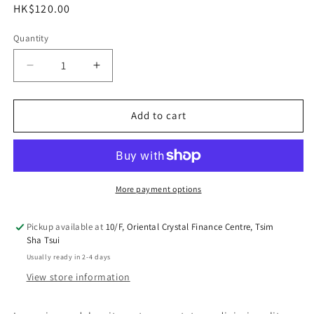
Regular
HK$120.00
price
Quantity
Decrease
Increase
quantity
quantity
for
for
Lorem
Lorem
Add to cart
Lamp
Lamp
One
One
More payment options
Pickup available at
10/F, Oriental Crystal Finance Centre, Tsim
Sha Tsui
Usually ready in 2-4 days
View store information