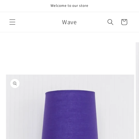
Skip to
Welcome to our store
content
Wave
Cart
Skip to
product
information