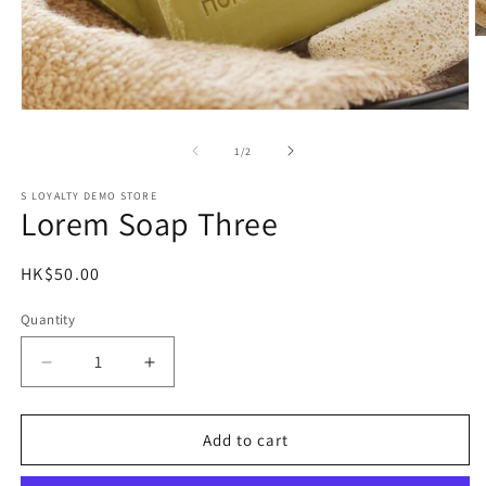
O
m
2
in
m
Open
media
1
of
1
/
2
in
modal
S LOYALTY DEMO STORE
Lorem Soap Three
Regular
HK$50.00
price
Quantity
Decrease
Increase
quantity
quantity
for
for
Lorem
Lorem
Add to cart
Soap
Soap
Three
Three