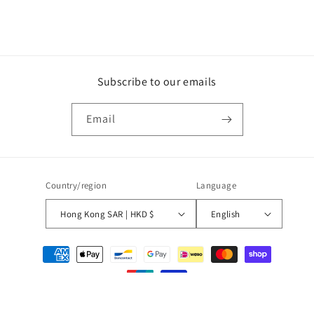
Subscribe to our emails
Email
Country/region
Language
Hong Kong SAR | HKD $
English
Payment
methods
© 2026,
Wave
Powered by Shopify
Refund policy
Privacy policy