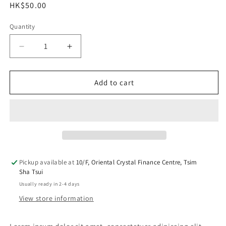
Regular
HK$50.00
price
Quantity
Decrease
Increase
quantity
quantity
for
for
Lorem
Lorem
Add to cart
Soap
Soap
Two
Two
Pickup available at
10/F, Oriental Crystal Finance Centre, Tsim
Sha Tsui
Usually ready in 2-4 days
View store information