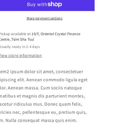
Set
Set
More payment options
Pickup available at
10/F, Oriental Crystal Finance
Centre, Tsim Sha Tsui
Usually ready in 2-4 days
View store information
rem2 ipsum dolor sit amet, consectetuer
ipiscing elit. Aenean commodo ligula eget
lor. Aenean massa. Cum sociis natoque
natibus et magnis dis parturient montes,
scetur ridiculus mus. Donec quam felis,
tricies nec, pellentesque eu, pretium quis,
m. Nulla consequat massa quis enim.