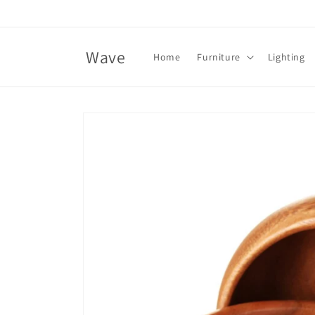
Skip to
content
Wave
Home
Furniture
Lighting
Skip to
product
information