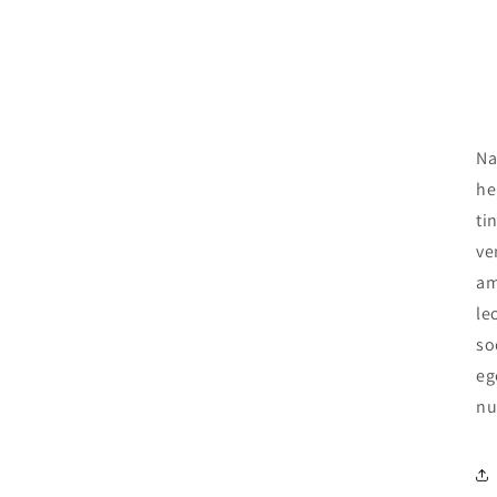
Na
he
ti
ve
am
le
so
eg
nu