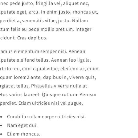
nec pede justo, fringilla vel, aliquet nec,
lputate eget, arcu. In enim justo, rhoncus ut,
perdiet a, venenatis vitae, justo. Nullam
ctum felis eu pede mollis pretium. Integer
ncidunt. Cras dapibus.
vamus elementum semper nisi. Aenean
lputate eleifend tellus. Aenean leo ligula,
rttitor eu, consequat vitae, eleifend ac, enim.
iquam lorem2 ante, dapibus in, viverra quis,
ugiat a, tellus. Phasellus viverra nulla ut
tus varius laoreet. Quisque rutrum. Aenean
perdiet. Etiam ultricies nisi vel augue.
Curabitur ullamcorper ultricies nisi.
Nam eget dui.
Etiam rhoncus.