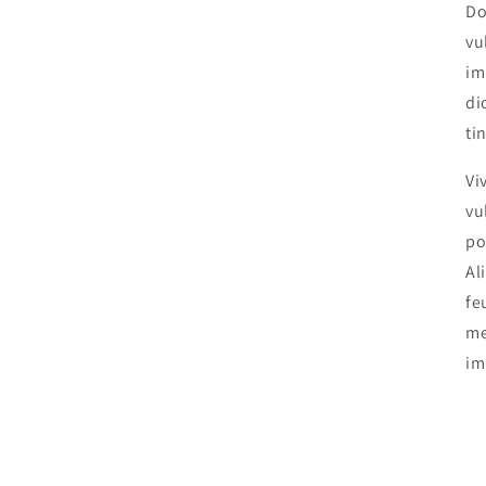
Do
vu
im
di
ti
Vi
vu
po
Al
fe
me
im