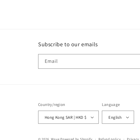
Subscribe to our emails
Email
Country/region
Language
Hong Kong SAR | HKD $
English
© 2026,
Wave
Powered by Shopify
Refund policy
Privacy