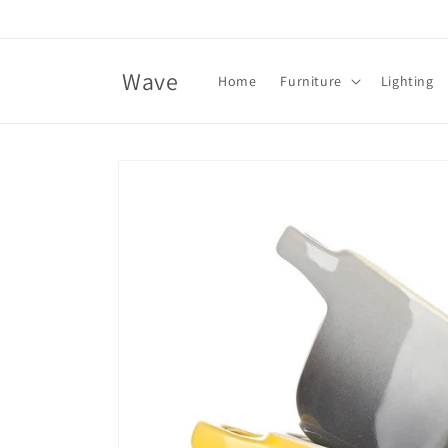
Skip to
content
Wave
Home
Furniture
Lighting
Skip to
product
information