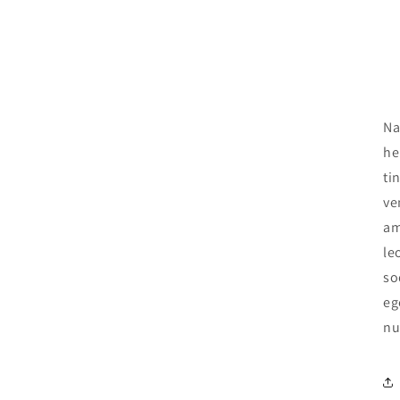
Na
he
ti
ve
am
le
so
eg
nu