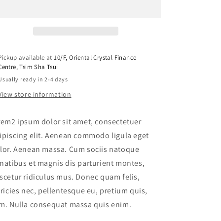
Three
Three
Pickup available at
10/F, Oriental Crystal Finance
Centre, Tsim Sha Tsui
Usually ready in 2-4 days
View store information
rem2 ipsum dolor sit amet, consectetuer
ipiscing elit. Aenean commodo ligula eget
lor. Aenean massa. Cum sociis natoque
natibus et magnis dis parturient montes,
scetur ridiculus mus. Donec quam felis,
tricies nec, pellentesque eu, pretium quis,
m. Nulla consequat massa quis enim.