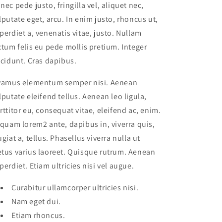
nec pede justo, fringilla vel, aliquet nec,
lputate eget, arcu. In enim justo, rhoncus ut,
perdiet a, venenatis vitae, justo. Nullam
ctum felis eu pede mollis pretium. Integer
ncidunt. Cras dapibus.
vamus elementum semper nisi. Aenean
lputate eleifend tellus. Aenean leo ligula,
rttitor eu, consequat vitae, eleifend ac, enim.
iquam lorem2 ante, dapibus in, viverra quis,
ugiat a, tellus. Phasellus viverra nulla ut
tus varius laoreet. Quisque rutrum. Aenean
perdiet. Etiam ultricies nisi vel augue.
Curabitur ullamcorper ultricies nisi.
Nam eget dui.
Etiam rhoncus.