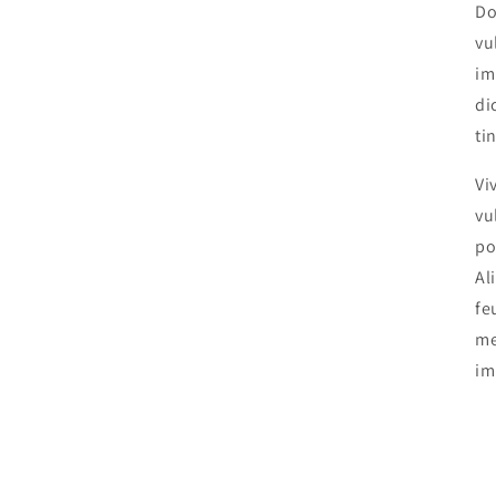
Do
vu
im
di
ti
Vi
vu
po
Al
fe
me
im