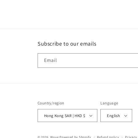
Subscribe to our emails
Email
Country/region
Language
Hong Kong SAR | HKD $
English
© 2026,
Wave
Powered by Shopify
Refund policy
Privacy