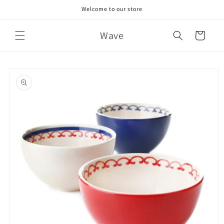
Skip to
Welcome to our store
content
Wave
Cart
Skip to
product
information