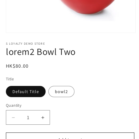
Open
media
1
S LOYALTY DEMO STORE
lorem2 Bowl Two
in
modal
Regular
HK$80.00
price
Title
Default Title
bowl2
Quantity
Decrease
Increase
quantity
quantity
for
for