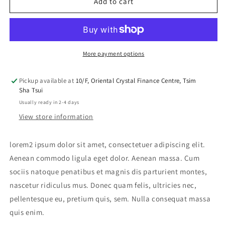
lorem2
lorem2
Add to cart
Bowl
Bowl
Two
Two
More payment options
Pickup available at
10/F, Oriental Crystal Finance Centre, Tsim
Sha Tsui
Usually ready in 2-4 days
View store information
lorem2 ipsum dolor sit amet, consectetuer adipiscing elit.
Aenean commodo ligula eget dolor. Aenean massa. Cum
sociis natoque penatibus et magnis dis parturient montes,
nascetur ridiculus mus. Donec quam felis, ultricies nec,
pellentesque eu, pretium quis, sem. Nulla consequat massa
quis enim.