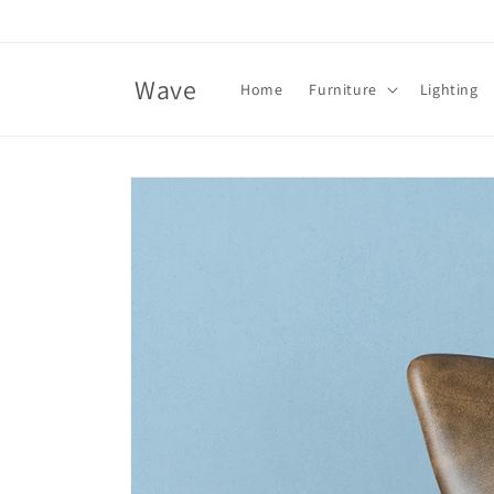
Skip to
content
Wave
Home
Furniture
Lighting
Skip to
product
information