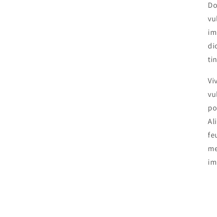
Do
vu
im
di
ti
Vi
vu
po
Al
fe
me
im