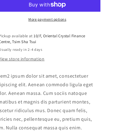
Four
Four
More payment options
Pickup available at
10/F, Oriental Crystal Finance
Centre, Tsim Sha Tsui
Usually ready in 2-4 days
View store information
rem2 ipsum dolor sit amet, consectetuer
ipiscing elit. Aenean commodo ligula eget
lor. Aenean massa. Cum sociis natoque
natibus et magnis dis parturient montes,
scetur ridiculus mus. Donec quam felis,
tricies nec, pellentesque eu, pretium quis,
m. Nulla consequat massa quis enim.