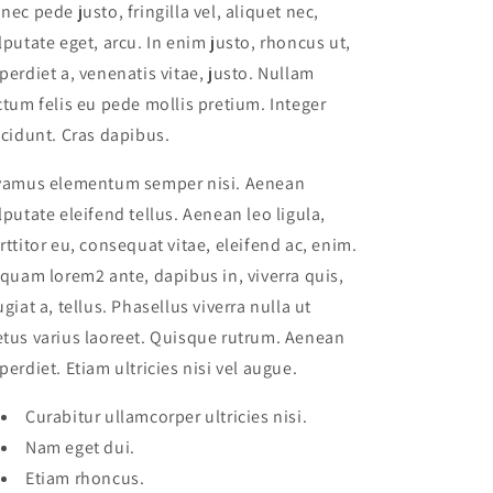
nec pede justo, fringilla vel, aliquet nec,
lputate eget, arcu. In enim justo, rhoncus ut,
perdiet a, venenatis vitae, justo. Nullam
ctum felis eu pede mollis pretium. Integer
ncidunt. Cras dapibus.
vamus elementum semper nisi. Aenean
lputate eleifend tellus. Aenean leo ligula,
rttitor eu, consequat vitae, eleifend ac, enim.
iquam lorem2 ante, dapibus in, viverra quis,
ugiat a, tellus. Phasellus viverra nulla ut
tus varius laoreet. Quisque rutrum. Aenean
perdiet. Etiam ultricies nisi vel augue.
Curabitur ullamcorper ultricies nisi.
Nam eget dui.
Etiam rhoncus.