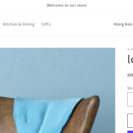
Welcome to our store
C
Kitchen & Dining
Gifts
o
u
n
S L
l
t
r
R
H
y
pr
/
Qua
r
e
g
i