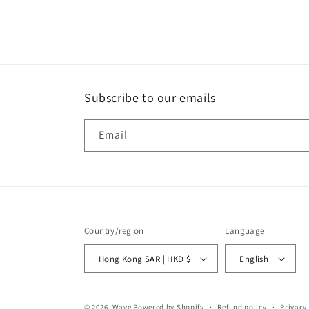
Subscribe to our emails
Email
Country/region
Language
Hong Kong SAR | HKD $
English
© 2026,
Wave
Powered by Shopify
Refund policy
Privacy