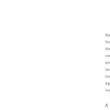
Na
he
ti
ve
am
le
so
eg
nu