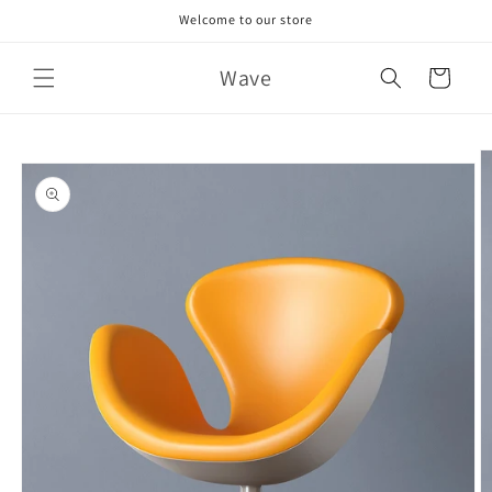
Skip to
Welcome to our store
content
Wave
Cart
Skip to
product
information