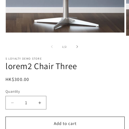
Open
O
media
m
1
2
of
1
/
2
in
in
modal
m
S LOYALTY DEMO STORE
lorem2 Chair Three
Regular
HK$300.00
price
Quantity
Decrease
Increase
quantity
quantity
for
for
lorem2
lorem2
Add to cart