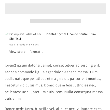
Chair
Chair
Three
Three
Pickup available at
10/F, Oriental Crystal Finance Centre, Tsim
Sha Tsui
Usually ready in 2-4 days
View store information
lorem2 ipsum dolor sit amet, consectetuer adipiscing elit.
Aenean commodo ligula eget dolor. Aenean massa. Cum
sociis natoque penatibus et magnis dis parturient montes,
nascetur ridiculus mus. Donec quam felis, ultricies nec,
pellentesque eu, pretium quis, sem. Nulla consequat massa
quis enim.
Donec pede justo, fringilla vel, aliquet nec, vulputate eget,