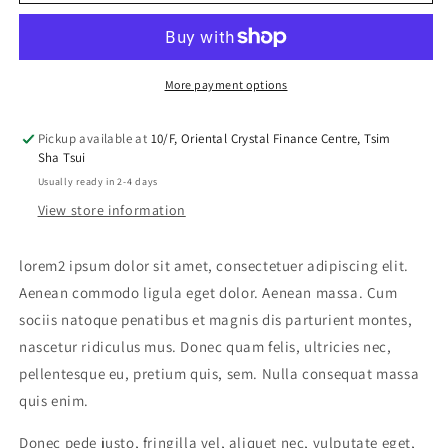
Chair
Chair
Two
Two
More payment options
Pickup available at
10/F, Oriental Crystal Finance Centre, Tsim
Sha Tsui
Usually ready in 2-4 days
View store information
lorem2 ipsum dolor sit amet, consectetuer adipiscing elit.
Aenean commodo ligula eget dolor. Aenean massa. Cum
sociis natoque penatibus et magnis dis parturient montes,
nascetur ridiculus mus. Donec quam felis, ultricies nec,
pellentesque eu, pretium quis, sem. Nulla consequat massa
quis enim.
Donec pede justo, fringilla vel, aliquet nec, vulputate eget,