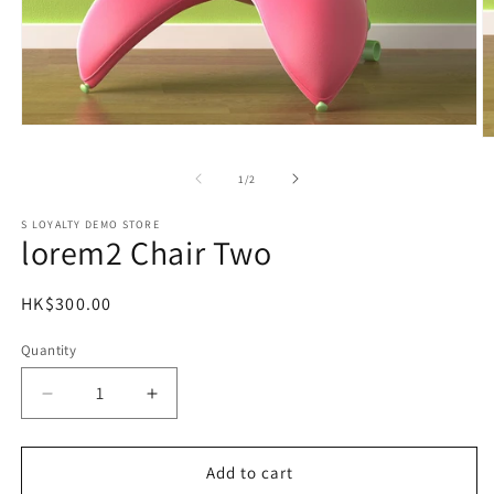
Open
O
media
m
1
2
of
1
/
2
in
in
modal
m
S LOYALTY DEMO STORE
lorem2 Chair Two
Regular
HK$300.00
price
Quantity
Decrease
Increase
quantity
quantity
for
for
lorem2
lorem2
Add to cart