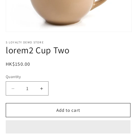
Open
media
1
S LOYALTY DEMO STORE
lorem2 Cup Two
in
modal
Regular
HK$150.00
price
Quantity
Decrease
Increase
quantity
quantity
for
for
lorem2
lorem2
Add to cart
Cup
Cup
Two
Two