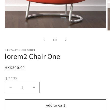
Open
O
media
m
1
2
of
1
/
2
in
in
modal
m
S LOYALTY DEMO STORE
lorem2 Chair One
Regular
HK$300.00
price
Quantity
Decrease
Increase
quantity
quantity
for
for
lorem2
lorem2
Add to cart