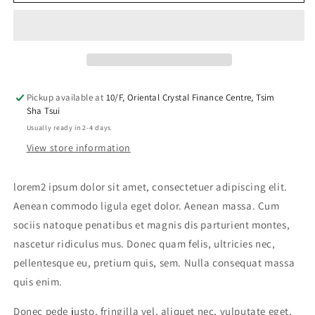
Chair
Chair
One
One
Pickup available at
10/F, Oriental Crystal Finance Centre, Tsim
Sha Tsui
Usually ready in 2-4 days
View store information
lorem2 ipsum dolor sit amet, consectetuer adipiscing elit.
Aenean commodo ligula eget dolor. Aenean massa. Cum
sociis natoque penatibus et magnis dis parturient montes,
nascetur ridiculus mus. Donec quam felis, ultricies nec,
pellentesque eu, pretium quis, sem. Nulla consequat massa
quis enim.
Donec pede justo, fringilla vel, aliquet nec, vulputate eget,