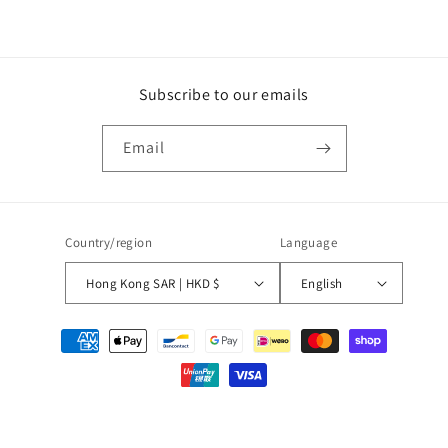
Subscribe to our emails
Email
Country/region
Language
Hong Kong SAR | HKD $
English
Payment
methods
© 2026,
Wave
Powered by Shopify
Refund policy
Privacy policy
Terms of service