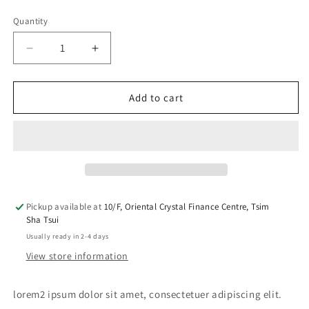
price
Quantity
Decrease
Increase
quantity
quantity
for
for
lorem2
lorem2
Add to cart
Lamp
Lamp
Four
Four
Pickup available at
10/F, Oriental Crystal Finance Centre, Tsim
Sha Tsui
Usually ready in 2-4 days
View store information
lorem2 ipsum dolor sit amet, consectetuer adipiscing elit.