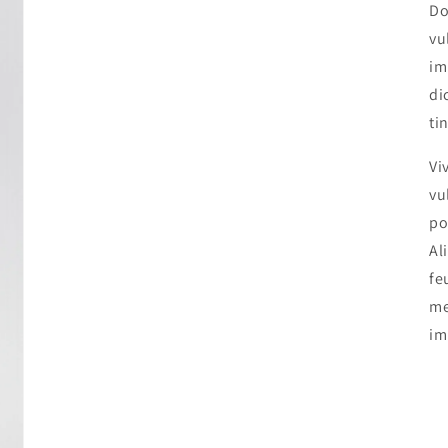
Do
vu
im
di
ti
Vi
vu
po
Al
fe
me
im