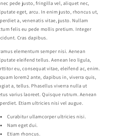
nec pede justo, fringilla vel, aliquet nec,
lputate eget, arcu. In enim justo, rhoncus ut,
perdiet a, venenatis vitae, justo. Nullam
ctum felis eu pede mollis pretium. Integer
ncidunt. Cras dapibus.
vamus elementum semper nisi. Aenean
lputate eleifend tellus. Aenean leo ligula,
rttitor eu, consequat vitae, eleifend ac, enim.
iquam lorem2 ante, dapibus in, viverra quis,
ugiat a, tellus. Phasellus viverra nulla ut
tus varius laoreet. Quisque rutrum. Aenean
perdiet. Etiam ultricies nisi vel augue.
Curabitur ullamcorper ultricies nisi.
Nam eget dui.
Etiam rhoncus.