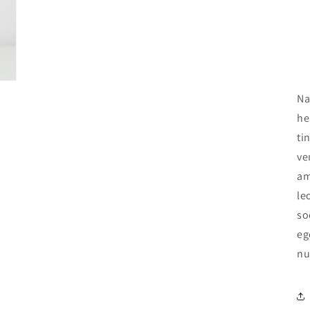
Na
he
ti
ve
am
le
so
eg
nu