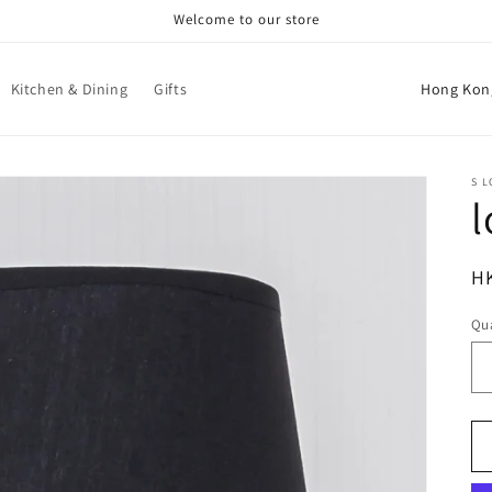
Welcome to our store
C
Kitchen & Dining
Gifts
o
u
n
S L
t
r
R
H
y
pr
/
Qua
r
e
g
i