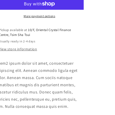
Three
Three
More payment options
Pickup available at
10/F, Oriental Crystal Finance
Centre, Tsim Sha Tsui
Usually ready in 2-4 days
View store information
rem2 ipsum dolor sit amet, consectetuer
ipiscing elit. Aenean commodo ligula eget
lor. Aenean massa. Cum sociis natoque
natibus et magnis dis parturient montes,
scetur ridiculus mus. Donec quam felis,
tricies nec, pellentesque eu, pretium quis,
m. Nulla consequat massa quis enim.