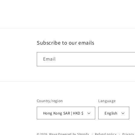
Subscribe to our emails
Email
Country/region
Language
Hong Kong SAR | HKD $
English
© 2026,
Wave
Powered by Shopify
Refund policy
Privacy