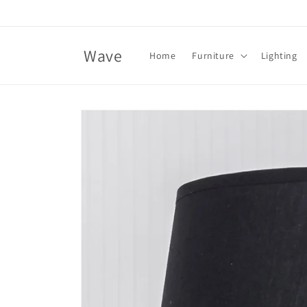
Skip to
content
Wave
Home
Furniture
Lighting
Skip to
product
information