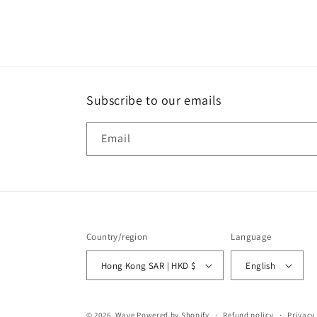
Subscribe to our emails
Email
Country/region
Language
Hong Kong SAR | HKD $
English
© 2026,
Wave
Powered by Shopify
Refund policy
Privacy