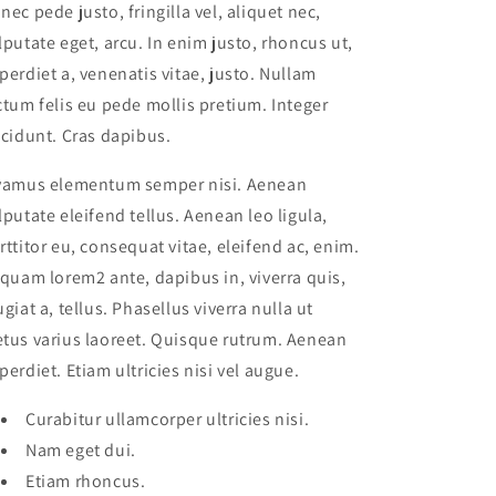
nec pede justo, fringilla vel, aliquet nec,
lputate eget, arcu. In enim justo, rhoncus ut,
perdiet a, venenatis vitae, justo. Nullam
ctum felis eu pede mollis pretium. Integer
ncidunt. Cras dapibus.
vamus elementum semper nisi. Aenean
lputate eleifend tellus. Aenean leo ligula,
rttitor eu, consequat vitae, eleifend ac, enim.
iquam lorem2 ante, dapibus in, viverra quis,
ugiat a, tellus. Phasellus viverra nulla ut
tus varius laoreet. Quisque rutrum. Aenean
perdiet. Etiam ultricies nisi vel augue.
Curabitur ullamcorper ultricies nisi.
Nam eget dui.
Etiam rhoncus.