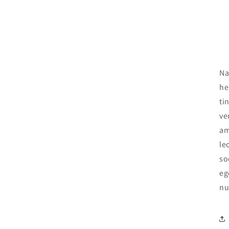
Na
he
ti
ve
am
le
so
eg
nu