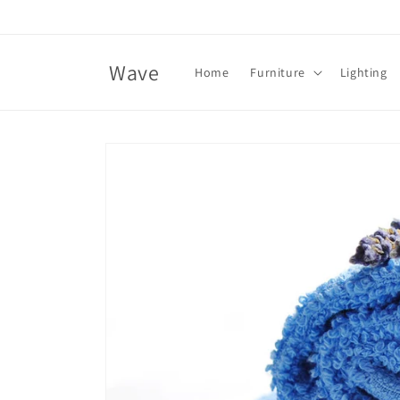
Skip to
content
Wave
Home
Furniture
Lighting
Skip to
product
information