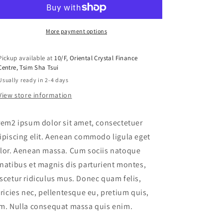
One
One
More payment options
Pickup available at
10/F, Oriental Crystal Finance
Centre, Tsim Sha Tsui
Usually ready in 2-4 days
View store information
rem2 ipsum dolor sit amet, consectetuer
ipiscing elit. Aenean commodo ligula eget
lor. Aenean massa. Cum sociis natoque
natibus et magnis dis parturient montes,
scetur ridiculus mus. Donec quam felis,
tricies nec, pellentesque eu, pretium quis,
m. Nulla consequat massa quis enim.