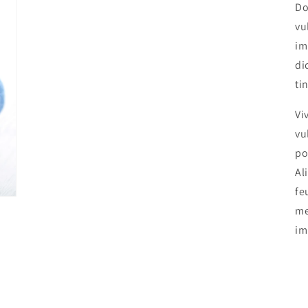
Do
vu
im
di
ti
Vi
vu
po
Al
fe
me
im