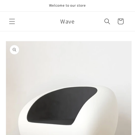
Skip to
Welcome to our store
content
Wave
Cart
Skip to
product
information