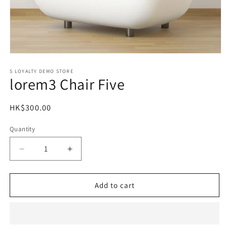
Open
media
1
S LOYALTY DEMO STORE
lorem3 Chair Five
in
modal
Regular
HK$300.00
price
Quantity
Decrease
Increase
quantity
quantity
for
for
lorem3
lorem3
Add to cart
Chair
Chair
Five
Five