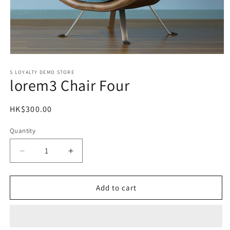
Open
media
1
S LOYALTY DEMO STORE
lorem3 Chair Four
in
modal
Regular
HK$300.00
price
Quantity
Decrease
Increase
quantity
quantity
for
for
lorem3
lorem3
Add to cart
Chair
Chair
Four
Four