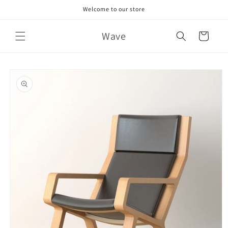
Skip to
Welcome to our store
content
Wave
Cart
Skip to
product
information