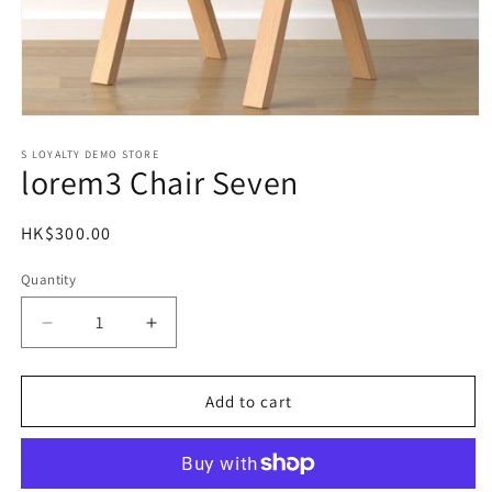
Open
media
1
S LOYALTY DEMO STORE
lorem3 Chair Seven
in
modal
Regular
HK$300.00
price
Quantity
Decrease
Increase
quantity
quantity
for
for
lorem3
lorem3
Add to cart
Chair
Chair
Seven
Seven