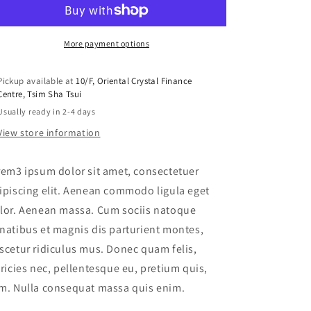
Three
Three
More payment options
Pickup available at
10/F, Oriental Crystal Finance
Centre, Tsim Sha Tsui
Usually ready in 2-4 days
View store information
rem3 ipsum dolor sit amet, consectetuer
ipiscing elit. Aenean commodo ligula eget
lor. Aenean massa. Cum sociis natoque
natibus et magnis dis parturient montes,
scetur ridiculus mus. Donec quam felis,
tricies nec, pellentesque eu, pretium quis,
m. Nulla consequat massa quis enim.