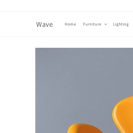
Skip to
content
Wave
Home
Furniture
Lighting
Skip to
product
information