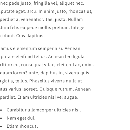
nec pede justo, fringilla vel, aliquet nec,
lputate eget, arcu. In enim justo, rhoncus ut,
perdiet a, venenatis vitae, justo. Nullam
ctum felis eu pede mollis pretium. Integer
ncidunt. Cras dapibus.
vamus elementum semper nisi. Aenean
lputate eleifend tellus. Aenean leo ligula,
rttitor eu, consequat vitae, eleifend ac, enim.
iquam lorem3 ante, dapibus in, viverra quis,
ugiat a, tellus. Phasellus viverra nulla ut
tus varius laoreet. Quisque rutrum. Aenean
perdiet. Etiam ultricies nisi vel augue.
Curabitur ullamcorper ultricies nisi.
Nam eget dui.
Etiam rhoncus.