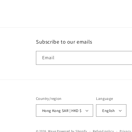
Subscribe to our emails
Email
Country/region
Language
Hong Kong SAR | HKD $
English
© 2026,
Wave
Powered by Shopify
Refund policy
Privacy