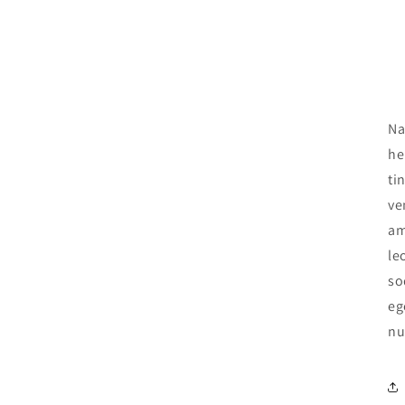
Na
he
ti
ve
am
le
so
eg
nu