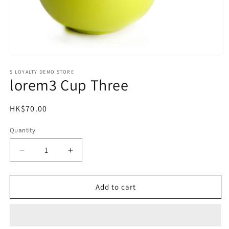
Open
media
1
S LOYALTY DEMO STORE
lorem3 Cup Three
in
modal
Regular
HK$70.00
price
Quantity
Decrease
Increase
quantity
quantity
for
for
lorem3
lorem3
Add to cart
Cup
Cup
Three
Three