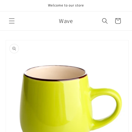
Skip to
Welcome to our store
content
Wave
Cart
Skip to
product
information