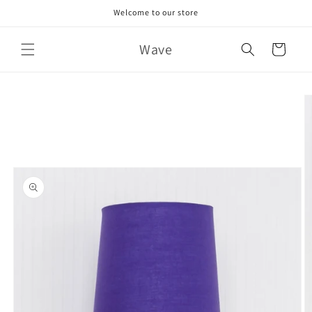
Skip to
Welcome to our store
content
Wave
Cart
Skip to
product
information