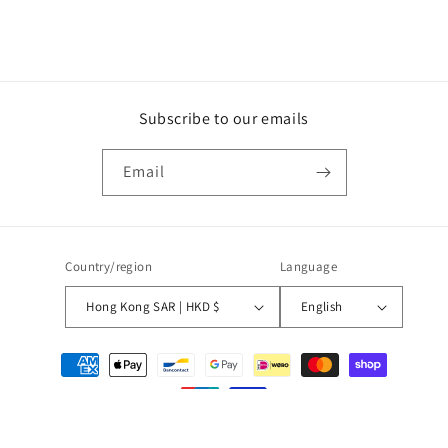
Subscribe to our emails
Email
Country/region
Language
Hong Kong SAR | HKD $
English
Payment
methods
© 2026,
Wave
Powered by Shopify
Refund policy
Privacy policy