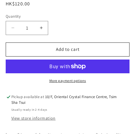
Regular
HK$120.00
price
Quantity
Decrease
Increase
quantity
quantity
for
for
lorem3
lorem3
Add to cart
Lamp
Lamp
One
One
More payment options
Pickup available at
10/F, Oriental Crystal Finance Centre, Tsim
Sha Tsui
Usually ready in 2-4 days
View store information