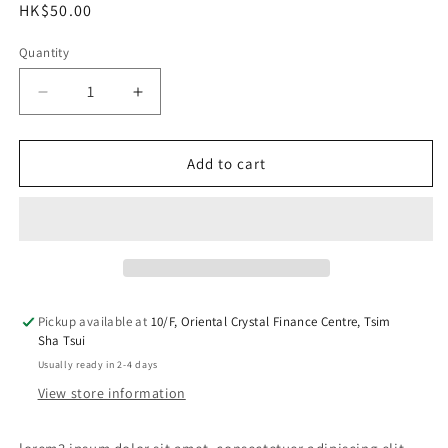
Regular
HK$50.00
price
Quantity
Decrease
Increase
quantity
quantity
for
for
lorem3
lorem3
Add to cart
Soap
Soap
Two
Two
Pickup available at
10/F, Oriental Crystal Finance Centre, Tsim
Sha Tsui
Usually ready in 2-4 days
View store information