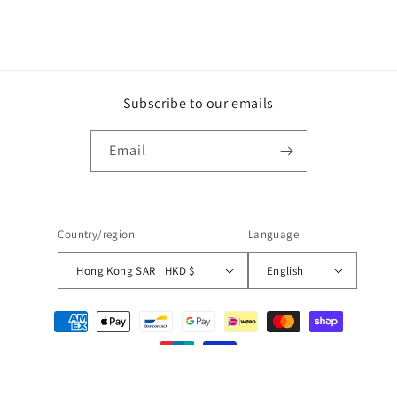
Subscribe to our emails
Email
Country/region
Language
Hong Kong SAR | HKD $
English
Payment
methods
© 2026,
Wave
Powered by Shopify
Refund policy
Privacy policy