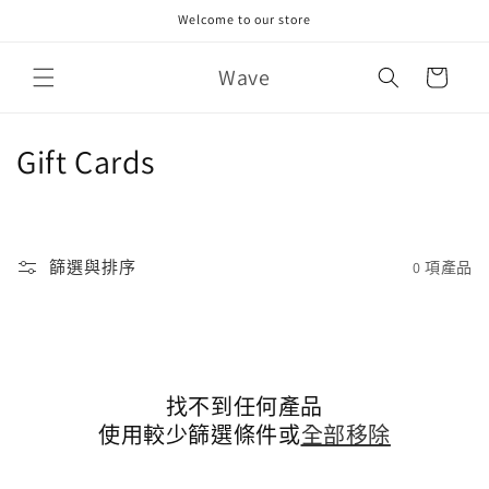
跳至內
Welcome to our store
容
購
Wave
物
車
商
Gift Cards
品
系
篩選與排序
0 項產品
列
:
找不到任何產品
使用較少篩選條件或
全部移除